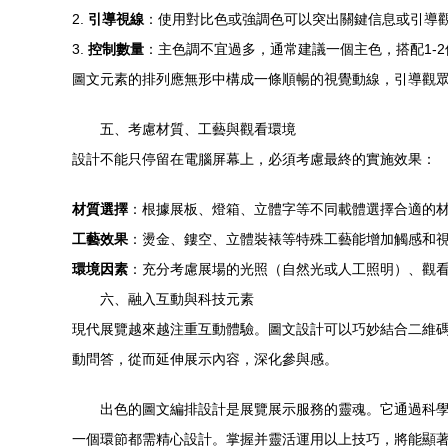
2.
引導視線
：使用對比色或強調色可以突出關鍵信息或引導
3.
控制數量
：主色調不宜過多，通常建議一個主色，搭配1-
圖文元素的排列應無形中構成一條順暢的視覺動線，引導觀
五、考慮材質、工藝與觀看環境
設計不能只停留在電腦屏幕上，必須考慮最終的實施效果：
材質選擇
：根據展板、燈箱、立體字等不同載體選擇合適的材
工藝效果
：燙金、鏤空、立體裝裱等特殊工藝能增加觸感和
環境因素
：充分考慮展場的光照（自然光或人工照明）、觀
六、融入互動與科技元素
現代展覽越來越注重互動體驗。圖文設計可以巧妙結合二維碼
動問答，從而延伸展示內容，深化參與感。
出色的圖文編排設計是展覽展示服務的靈魂。它通過科
一個環節都需精心設計。掌握并靈活運用以上技巧，將能顯