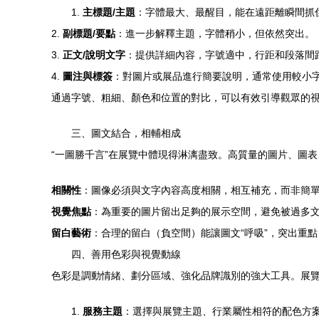
1.
主標題/主題
：字體最大、最醒目，能在遠距離瞬間抓
2.
副標題/要點
：進一步解釋主題，字體稍小，但依然突出。
3.
正文/說明文字
：提供詳細內容，字號適中，行距和段落間
4.
圖注與標簽
：對圖片或展品進行簡要說明，通常使用較小
通過字號、粗細、顏色和位置的對比，可以有效引導觀眾的
三、圖文結合，相輔相成
“一圖勝千言”在展覽中體現得淋漓盡致。高質量的圖片、圖
相關性
：圖像必須與文字內容高度相關，相互補充，而非簡
視覺焦點
：為重要的圖片留出足夠的展示空間，避免被過多
留白藝術
：合理的留白（負空間）能讓圖文“呼吸”，突出重
四、善用色彩與視覺動線
色彩是調動情緒、劃分區域、強化品牌識別的強大工具。展
1.
服務主題
：選擇與展覽主題、行業屬性相符的配色方