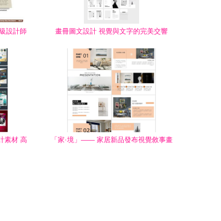
中級設計師
畫冊圖文設計 視覺與文字的完美交響
程
計素材 高
「家·境」—— 家居新品發布視覺敘事畫
冊