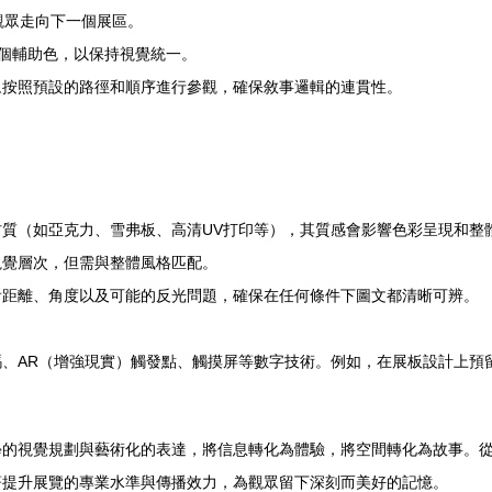
觀眾走向下一個展區。
2個輔助色，以保持視覺統一。
眾按照預設的路徑和順序進行參觀，確保敘事邏輯的連貫性。
質（如亞克力、雪弗板、高清UV打印等），其質感會影響色彩呈現和整
視覺層次，但需與整體風格匹配。
看距離、角度以及可能的反光問題，確保在任何條件下圖文都清晰可辨。
、AR（增強現實）觸發點、觸摸屏等數字技術。例如，在展板設計上預
學的視覺規劃與藝術化的表達，將信息轉化為體驗，將空間轉化為故事。
著提升展覽的專業水準與傳播效力，為觀眾留下深刻而美好的記憶。