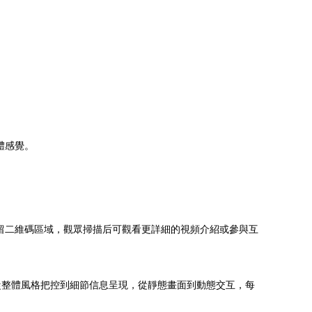
體感覺。
留二維碼區域，觀眾掃描后可觀看更詳細的視頻介紹或參與互
從整體風格把控到細節信息呈現，從靜態畫面到動態交互，每