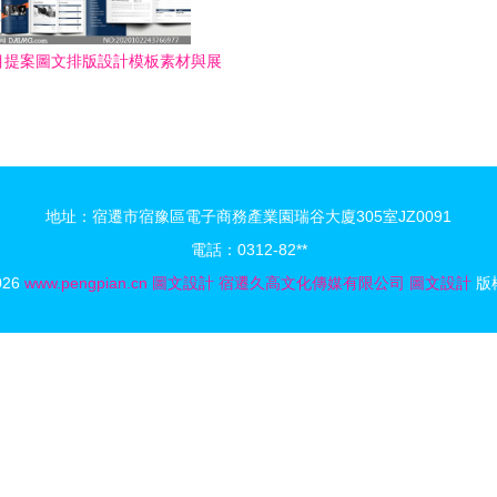
目提案圖文排版設計模板素材與展
務 打造專業形象，助力項目成功
地址：宿遷市宿豫區電子商務產業園瑞谷大廈305室JZ0091
電話：0312-82**
2026
www.pengpian.cn
圖文設計
宿遷久高文化傳媒有限公司
圖文設計
版