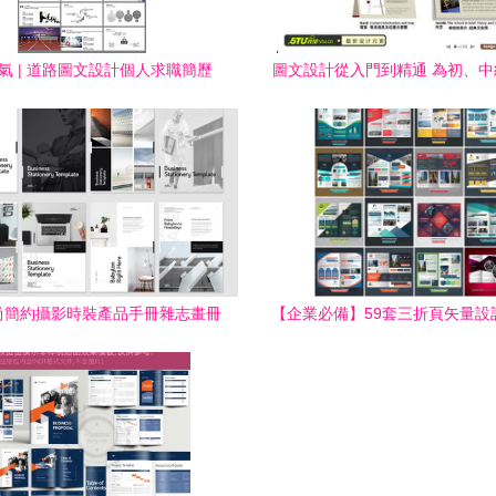
氣 | 道路圖文設計個人求職簡歷
圖文設計從入門到精通 為初、
PPT模板
打造的全套圖文精解教
尚簡約攝影時裝產品手冊雜志畫冊
【企業必備】59套三折頁矢量設
作品集圖文AI版式設計模板
效呈現產品與服務魅力